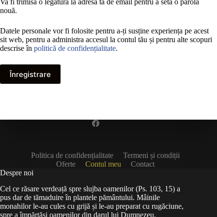
Va fi trimisă o legătură la adresa ta de email pentru a seta o parolă
nouă.
Datele personale vor fi folosite pentru a-ți susține experiența pe acest
sit web, pentru a administra accesul la contul tău și pentru alte scopuri
descrise în
politică de confidențialitate
.
Înregistrare
Politica de confidențialitate
Termeni și condiții
Oferte
Contul meu
Contact
Despre noi
Cel ce răsare verdeață spre slujba oamenilor (Ps. 103, 15) a
pus dar de tămaduire în plantele pământului. Mâinile
monahilor le-au cules cu grijă și le-au preparat cu rugăciune,
spre a împărtăși oamenilor din darul lui Dumnezeu.