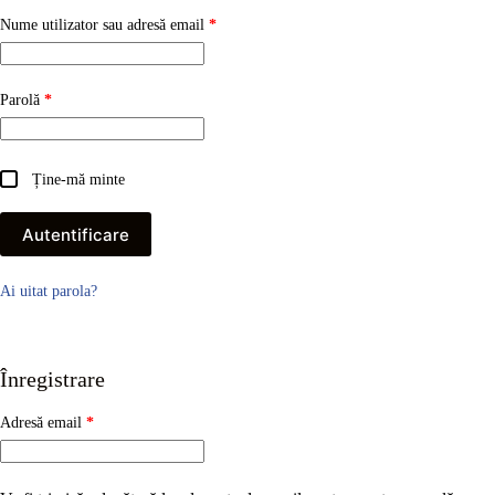
Obligatoriu
Nume utilizator sau adresă email
*
Obligatoriu
Parolă
*
Ține-mă minte
Autentificare
Ai uitat parola?
Înregistrare
Obligatoriu
Adresă email
*