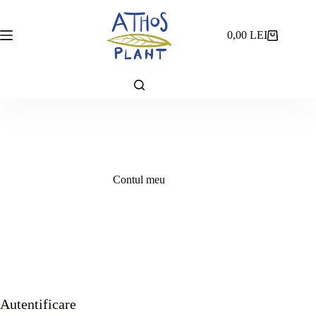
Sari
la
conținut
0,00
LEI
Coș
de
cumpărături
Contul meu
Autentificare