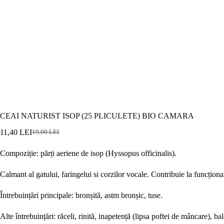
CEAI NATURIST ISOP (25 PLICULETE) BIO CAMARA
11,40
LEI
19,00
LEI
Prețul
Prețul
inițial
curent
Compoziție: părți aeriene de isop (Hyssopus officinalis).
a
este:
fost:
11,40 lei.
19,00 lei.
Calmant al gatului, faringelui si corzilor vocale. Contribuie la funcționa
Întrebuințări principale: bronșită, astm bronșic, tuse.
Alte întrebuințări: răceli, rinită, inapetență (lipsa poftei de mâncare), ba