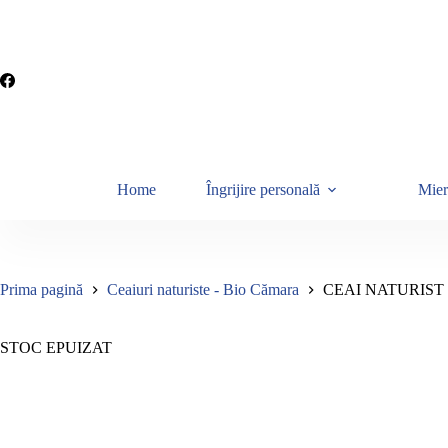
Sari
la
conținut
Home
Îngrijire personală
Mier
Prima pagină
Ceaiuri naturiste - Bio Cămara
CEAI NATURIST 
STOC EPUIZAT