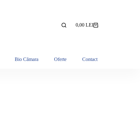
0,00
LEI
Coș
de
cumpărături
Bio Cămara
Oferte
Contact