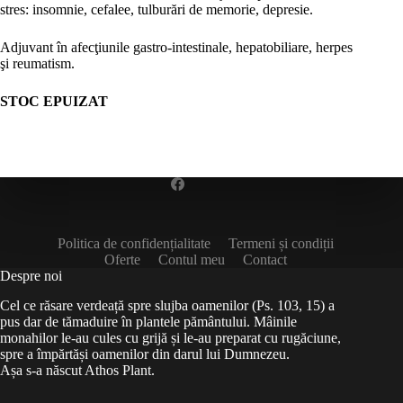
stres: insomnie, cefalee, tulburări de memorie, depresie.
Adjuvant în afecţiunile gastro-intestinale, hepatobiliare, herpes
şi reumatism.
STOC EPUIZAT
Politica de confidențialitate
Termeni și condiții
Oferte
Contul meu
Contact
Despre noi
Cel ce răsare verdeață spre slujba oamenilor (Ps. 103, 15) a
pus dar de tămaduire în plantele pământului. Mâinile
monahilor le-au cules cu grijă și le-au preparat cu rugăciune,
spre a împărtăși oamenilor din darul lui Dumnezeu.
Așa s-a născut Athos Plant.