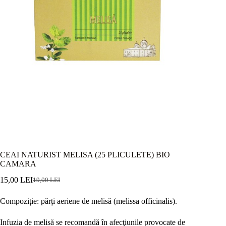
CEAI NATURIST MELISA (25 PLICULETE) BIO
CAMARA
15,00
LEI
19,00
LEI
Prețul
Prețul
inițial
curent
Compoziție: părți aeriene de melisă (melissa officinalis).
a
este:
fost:
15,00 lei.
19,00 lei.
Infuzia de melisă se recomandă în afecţiunile provocate de