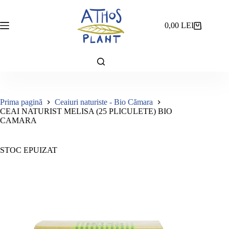
Sari
la
conținut
0,00
LEI
Coș
de
cumpărături
Prima pagină
Ceaiuri naturiste - Bio Cămara
CEAI NATURIST MELISA (25 PLICULETE) BIO
CAMARA
STOC EPUIZAT