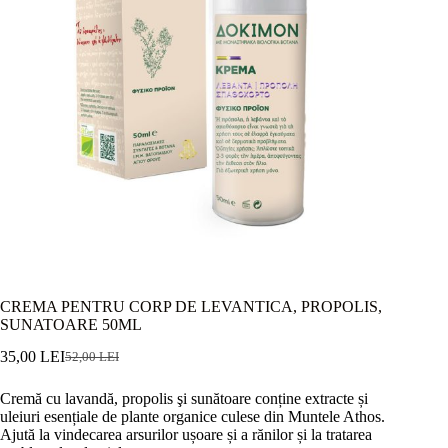
CREMA PENTRU CORP DE LEVANTICA, PROPOLIS,
SUNATOARE 50ML
35,00
LEI
52,00
LEI
Prețul
Prețul
inițial
curent
Cremă cu lavandă, propolis şi sunătoare conține extracte și
a
este:
uleiuri esențiale de plante organice culese din Muntele Athos.
fost:
35,00 lei.
Ajută la vindecarea arsurilor ușoare și a rănilor și la tratarea
52,00 lei.