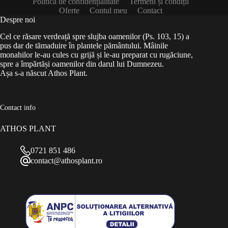
Politica de confidențialitate
Termeni și condiții
Oferte
Contul meu
Contact
Despre noi
Cel ce răsare verdeață spre slujba oamenilor (Ps. 103, 15) a
pus dar de tămaduire în plantele pământului. Mâinile
monahilor le-au cules cu grijă și le-au preparat cu rugăciune,
spre a împărtăși oamenilor din darul lui Dumnezeu.
Așa s-a născut Athos Plant.
Contact info
ATHOS PLANT
0721 851 486
contact@athosplant.ro