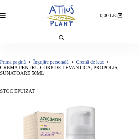
Sari
la
conținut
0,00
LEI
Coș
de
cumpărături
Prima pagină
Îngrijire personală
Cremă de leac
CREMA PENTRU CORP DE LEVANTICA, PROPOLIS,
SUNATOARE 50ML
STOC EPUIZAT